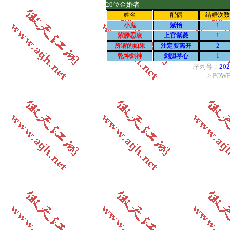
20位金婚者
姓名
配偶
结婚次数
小鬼
紫怡
1
紫滕思凌
上官紫菱
1
所谓的如果
注定要离开
2
乾坤剑神
剑胆琴心
1
序列号：
202
> POW