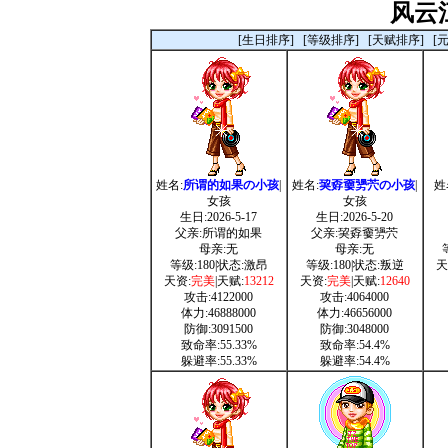
风云
[生日排序]
[等级排序]
[天赋排序]
[
姓名:
所谓的如果の小孩
|
姓名:
巭孬嫑勥茓の小孩
|
姓
女孩
女孩
生日:2026-5-17
生日:2026-5-20
父亲:所谓的如果
父亲:巭孬嫑勥茓
母亲:无
母亲:无
等级:180|状态:激昂
等级:180|状态:叛逆
天
天资:
完美
|天赋:
13212
天资:
完美
|天赋:
12640
攻击:4122000
攻击:4064000
体力:46888000
体力:46656000
防御:3091500
防御:3048000
致命率:55.33%
致命率:54.4%
躲避率:55.33%
躲避率:54.4%