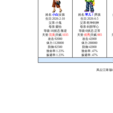
姓名:
小白
|女孩
姓名:
琴儿！
|男孩
生日:2026-2-10
生日:2026-6-5
父亲:小鬼
父亲:乾坤剑神
母亲:紫怡
母亲:剑胆琴心
等级:16|状态:叛逆
等级:0|状态:正常
天资:
完美
|天赋:
1035
天资:
优秀
|天赋:
985
攻击:92000
攻击:42000
体力:1128000
体力:280000
防御:82500
防御:42000
致命率:1.23%
致命率:.47%
躲避率:1.23%
躲避率:.47%
风云江湖
版